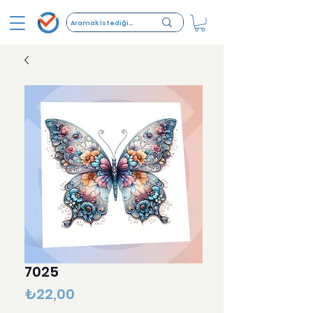
7025
Fiyat
₺22,00