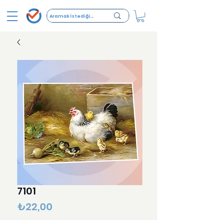
7101
Fiyat
₺22,00