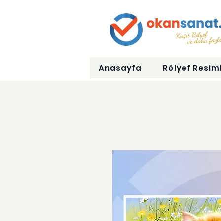
Anasayfa
Rölyef Resiml