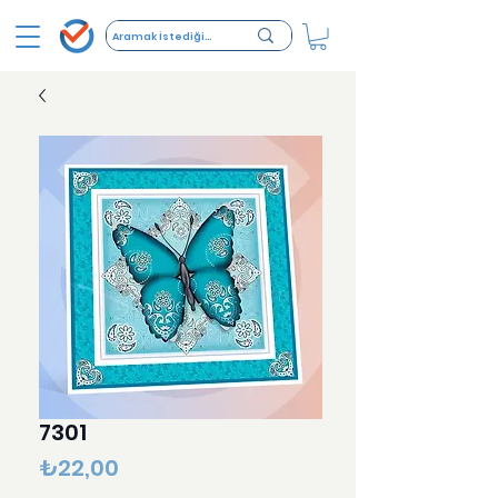
7301
Fiyat
₺22,00