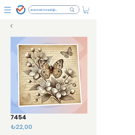
7454
Fiyat
₺22,00