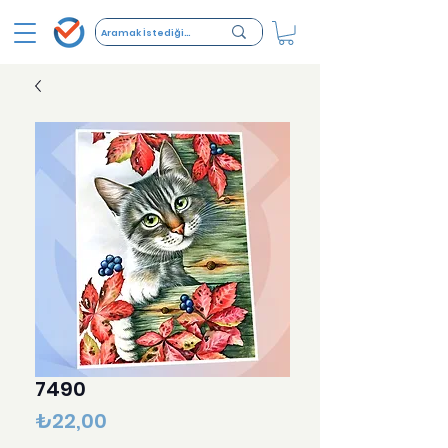
7490
Fiyat
₺22,00