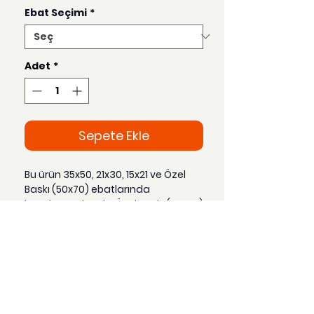
Ebat Seçimi
*
Adet
*
Sepete Ekle
Bu ürün 35x50, 21x30, 15x21 ve Özel
Baskı (50x70) ebatlarında
hazırlanmaktadır. Özel Baskı (50x70)
seçeneği tercih edildiğinde sipariş
gönderim süresi 3-4 gün arasında
değişmektedir.