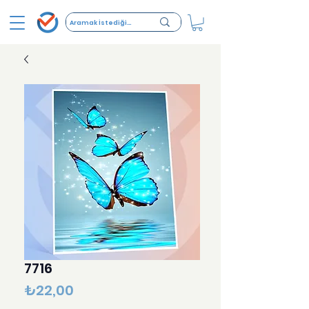
7716
Fiyat
₺22,00