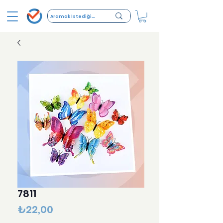
7811
Fiyat
₺22,00