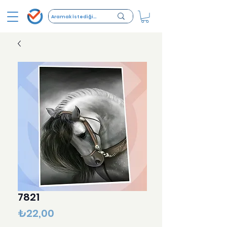
7821
Fiyat
₺22,00