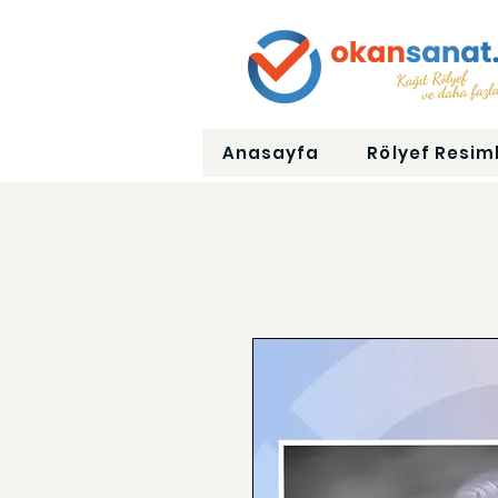
Anasayfa
Rölyef Resiml