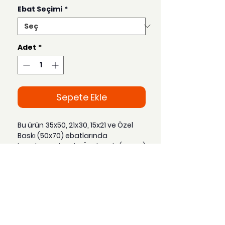
Ebat Seçimi
*
Adet
*
Sepete Ekle
Bu ürün 35x50, 21x30, 15x21 ve Özel
Baskı (50x70) ebatlarında
hazırlanmaktadır. Özel Baskı (50x70)
seçeneği tercih edildiğinde sipariş
gönderim süresi 3-4 gün arasında
değişmektedir.