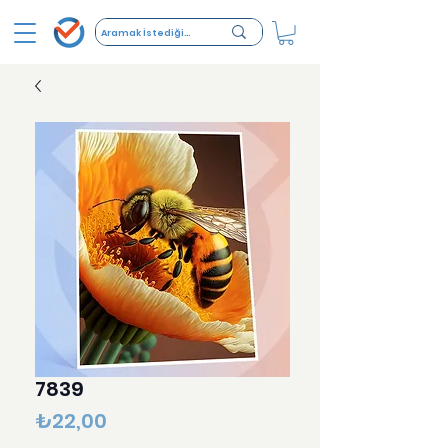
7839
Fiyat
₺22,00