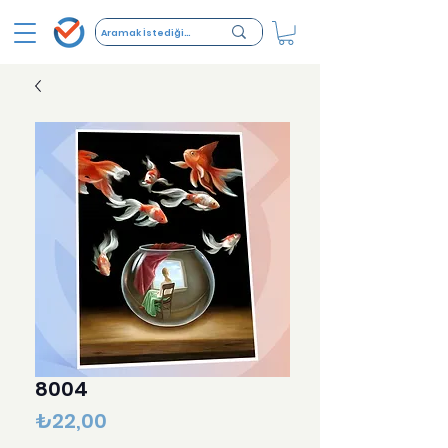
8004
Fiyat
₺22,00