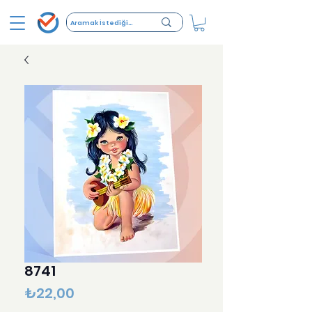
8741
Fiyat
₺22,00