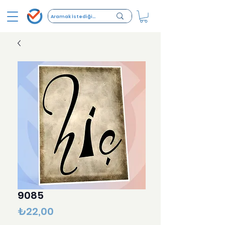
9085
Fiyat
₺22,00