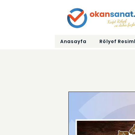
Anasayfa
Rölyef Resiml