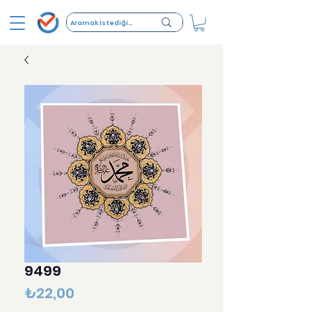
9499
Fiyat
₺22,00