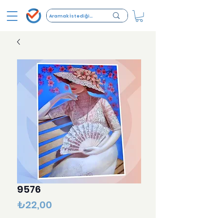
9576
Fiyat
₺22,00