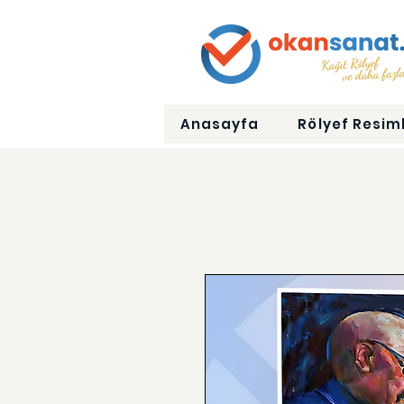
Anasayfa
Rölyef Resiml