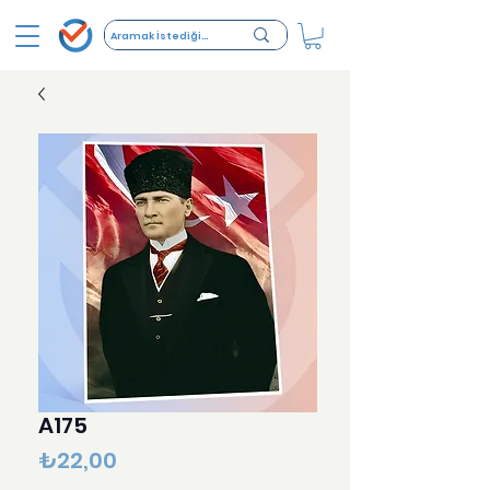
A175
Fiyat
₺22,00