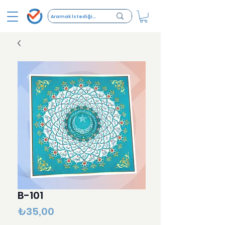
B-101
Fiyat
₺35,00