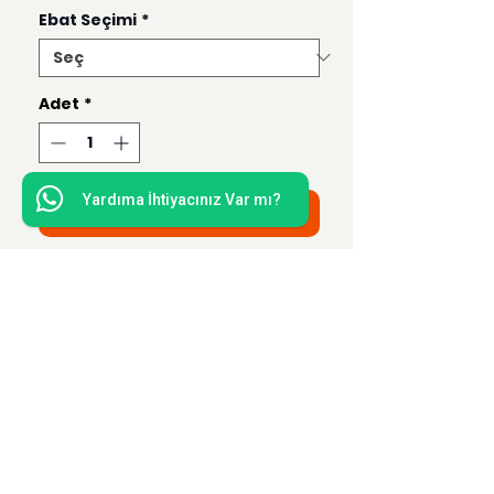
Ebat Seçimi
*
Adet
*
Yardıma İhtiyacınız Var mı?
Sepete Ekle
Bu ürün 50x50, 35x35, 21x21 ve 15x15
ebatlarında hazırlanmaktadır.
Uzak Mesafe Satış
Sözleşmesi
Teslimat ve İade