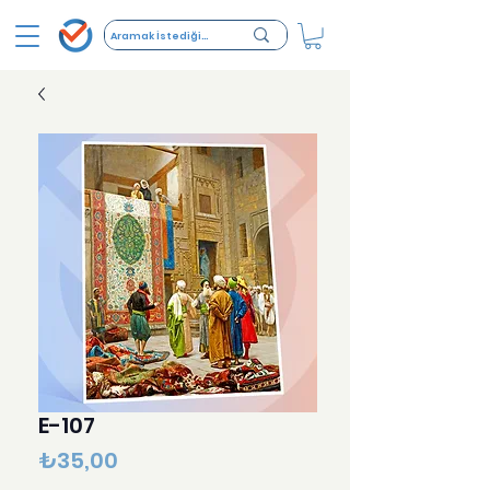
E-107
Fiyat
₺35,00