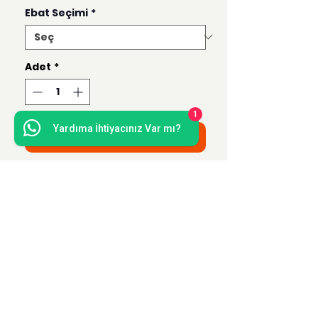
Ebat Seçimi
*
Adet
*
1
Yardıma İhtiyacınız Var mı?
Sepete Ekle
Bu ürün 50x70, 35x50, 21x30 ve 15x21
ebatlarında hazırlanmaktadır.
Uzak Mesafe Satış
Sözleşmesi
Teslimat ve İade