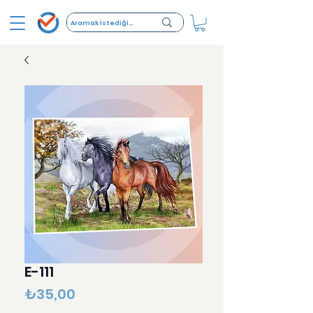
E-111
Fiyat
₺35,00