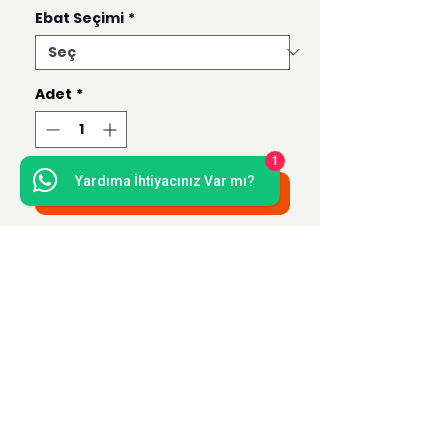
Ebat Seçimi
*
Adet
*
1
Yardıma İhtiyacınız Var mı?
Sepete Ekle
Bu ürün 50x70, 35x50, 21x30 ve 15x21
ebatlarında hazırlanmaktadır.
Uzak Mesafe Satış
Sözleşmesi
Teslimat ve İade