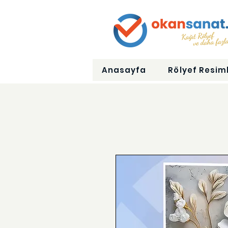
Anasayfa
Rölyef Resiml