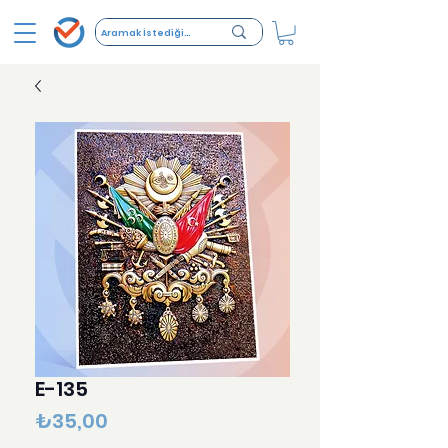
E-135
Fiyat
₺35,00