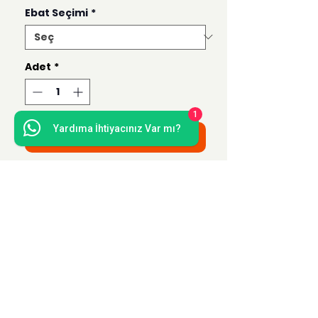
Ebat Seçimi
*
Adet
*
1
Yardıma İhtiyacınız Var mı?
Sepete Ekle
Bu ürün 50x70, 35x50, 21x30 ve 15x21
ebatlarında hazırlanmaktadır.
Uzak Mesafe Satış
Sözleşmesi
Teslimat ve İade