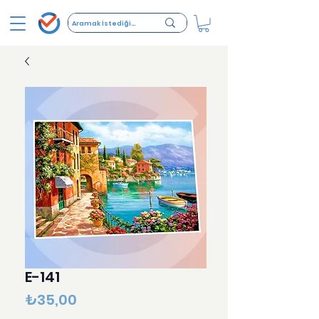
E-141
Fiyat
₺35,00