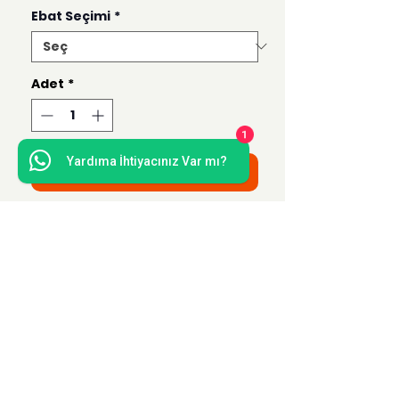
Ebat Seçimi
*
Adet
*
1
Yardıma İhtiyacınız Var mı?
Sepete Ekle
Bu ürün 50x70, 35x50, 21x30 ve 15x21
ebatlarında hazırlanmaktadır.
Uzak Mesafe Satış
Sözleşmesi
Teslimat ve İade