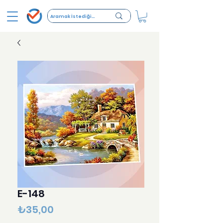
E-148
Fiyat
₺35,00