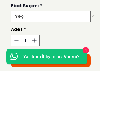
Ebat Seçimi
*
Adet
*
1
Yardıma İhtiyacınız Var mı?
Sepete Ekle
Bu ürün 50x70, 35x50, 21x30 ve 15x21
ebatlarında hazırlanmaktadır.
Uzak Mesafe Satış
Sözleşmesi
Teslimat ve İade