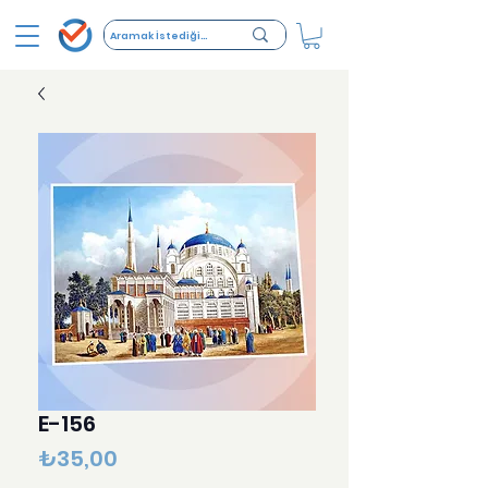
E-156
Fiyat
₺35,00