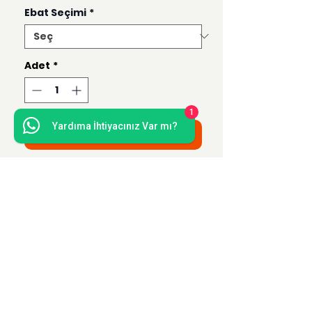
Ebat Seçimi
*
Adet
*
1
Yardıma İhtiyacınız Var mı?
Sepete Ekle
Bu ürün 50x70, 35x50, 21x30 ve 15x21
ebatlarında hazırlanmaktadır.
Uzak Mesafe Satış
Sözleşmesi
Teslimat ve İade