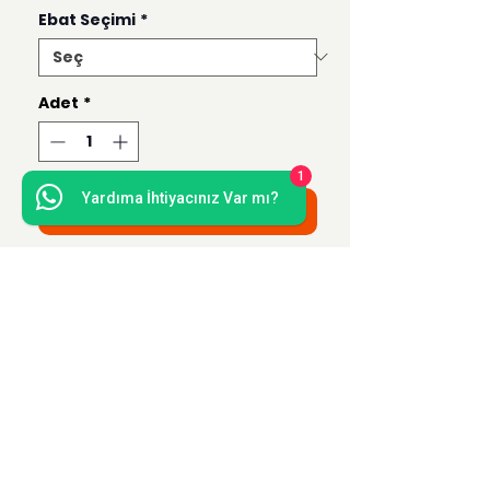
Ebat Seçimi
*
Adet
*
1
Yardıma İhtiyacınız Var mı?
Sepete Ekle
Bu ürün 50x50, 35x35, 21x21 ve 15x15
ebatlarında hazırlanmaktadır.
Uzak Mesafe Satış
Sözleşmesi
Teslimat ve İade