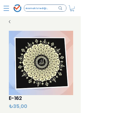
E-162
Fiyat
₺35,00