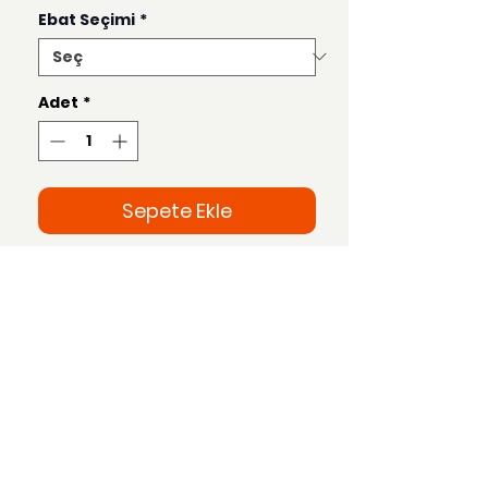
Ebat Seçimi
*
Adet
*
Sepete Ekle
Bu ürün 50x70, 35x50, 21x30 ve 15x21
ebatlarında hazırlanmaktadır.
Uzak Mesafe Satış
Sözleşmesi
Teslimat ve İade