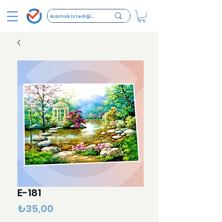
E-181
Fiyat
₺35,00