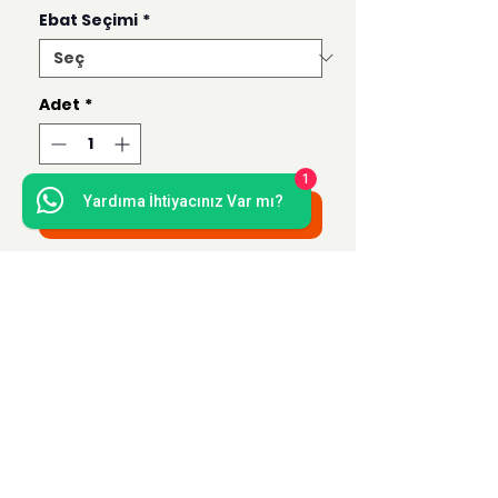
Ebat Seçimi
*
Adet
*
1
Yardıma İhtiyacınız Var mı?
Sepete Ekle
Bu ürün 50x70, 35x50, 21x30 ve 15x21
ebatlarında hazırlanmaktadır.
Uzak Mesafe Satış
Sözleşmesi
Teslimat ve İade