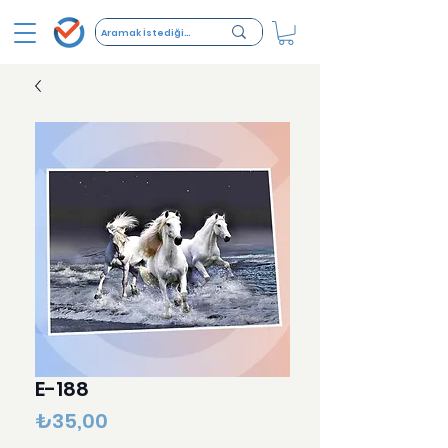
E-188
Fiyat
₺35,00