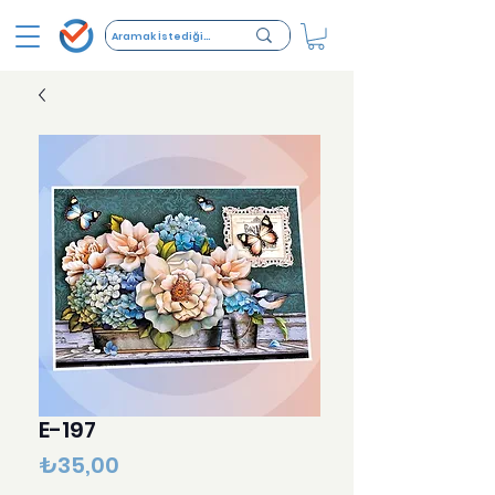
E-197
Fiyat
₺35,00