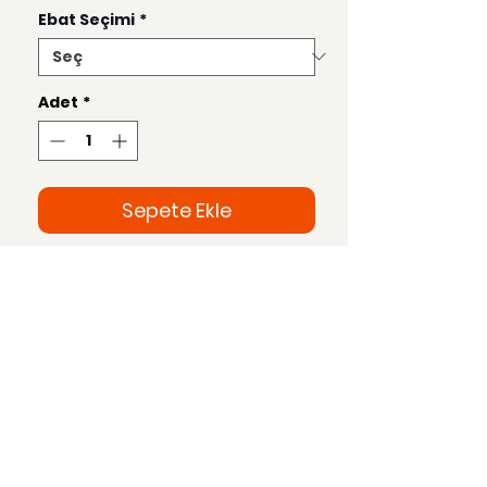
Ebat Seçimi
*
Adet
*
Sepete Ekle
Bu ürün 50x70, 35x50, 21x30 ve 15x21
ebatlarında hazırlanmaktadır.
Uzak Mesafe Satış
Sözleşmesi
Teslimat ve İade