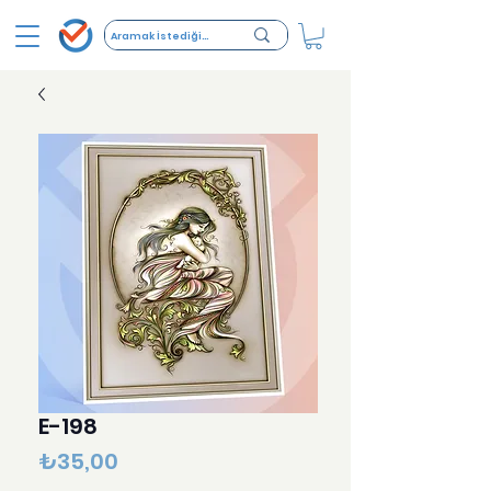
E-198
Fiyat
₺35,00