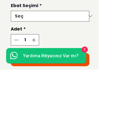
Ebat Seçimi
*
Adet
*
1
Yardıma İhtiyacınız Var mı?
Sepete Ekle
Bu ürün 50x70, 35x50, 21x30 ve 15x21
ebatlarında hazırlanmaktadır.
Uzak Mesafe Satış
Sözleşmesi
Teslimat ve İade