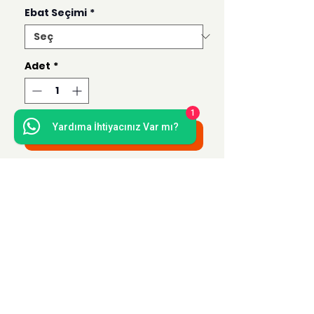
Ebat Seçimi
*
Adet
*
1
Yardıma İhtiyacınız Var mı?
Sepete Ekle
Bu ürün 50x70, 35x50, 21x30 ve 15x21
ebatlarında hazırlanmaktadır.
Uzak Mesafe Satış
Sözleşmesi
Teslimat ve İade