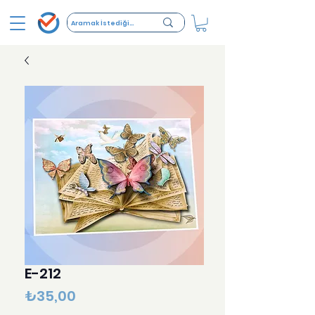
E-212
Fiyat
₺35,00