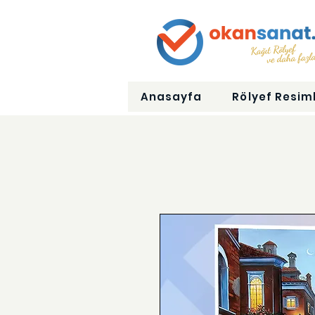
Anasayfa
Rölyef Resiml