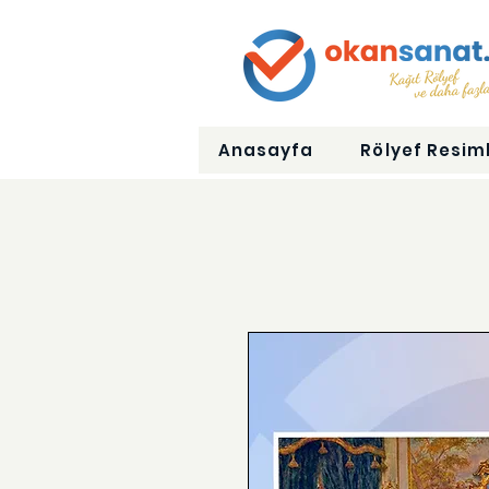
Anasayfa
Rölyef Resiml