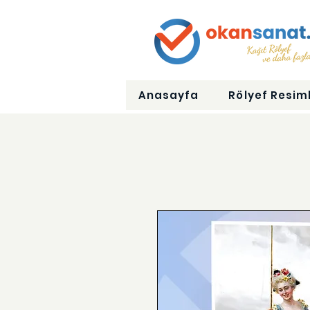
Anasayfa
Rölyef Resiml