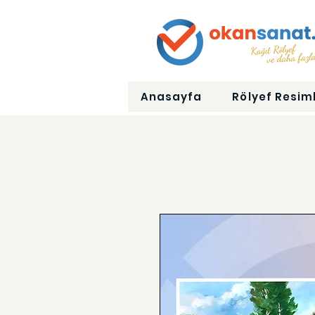
Anasayfa
Rölyef Resiml