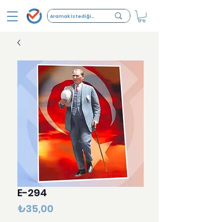
E-294
Fiyat
₺35,00