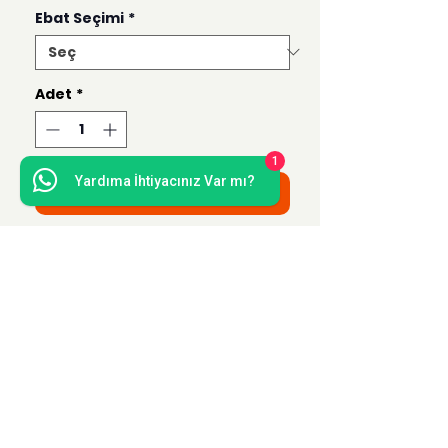
Ebat Seçimi
*
Adet
*
1
Yardıma İhtiyacınız Var mı?
Sepete Ekle
Bu ürün 50x70, 35x50, 21x30 ve 15x21
ebatlarında hazırlanmaktadır.
Uzak Mesafe Satış
Sözleşmesi
Teslimat ve İade