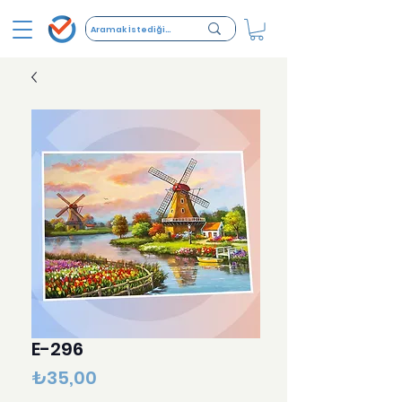
E-296
Fiyat
₺35,00