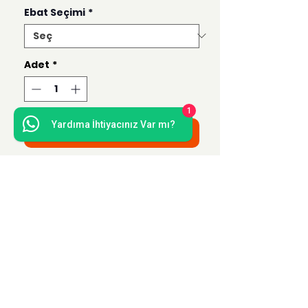
Ebat Seçimi
*
Adet
*
1
Yardıma İhtiyacınız Var mı?
Sepete Ekle
Bu ürün 50x70, 35x50, 21x30 ve 15x21
ebatlarında hazırlanmaktadır.
Uzak Mesafe Satış
Sözleşmesi
Teslimat ve İade