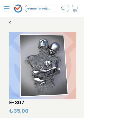
E-307
Fiyat
₺35,00