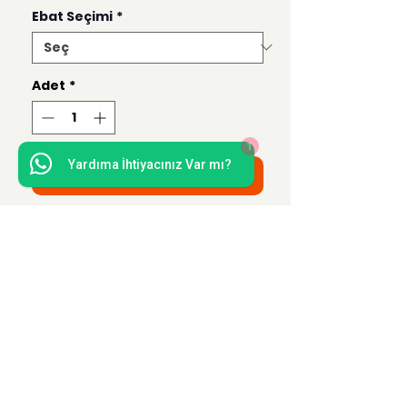
Ebat Seçimi
*
Adet
*
1
Yardıma İhtiyacınız Var mı?
Sepete Ekle
Bu ürün 50x70, 35x50, 21x30 ve 15x21
ebatlarında hazırlanmaktadır.
Uzak Mesafe Satış
Sözleşmesi
Teslimat ve İade