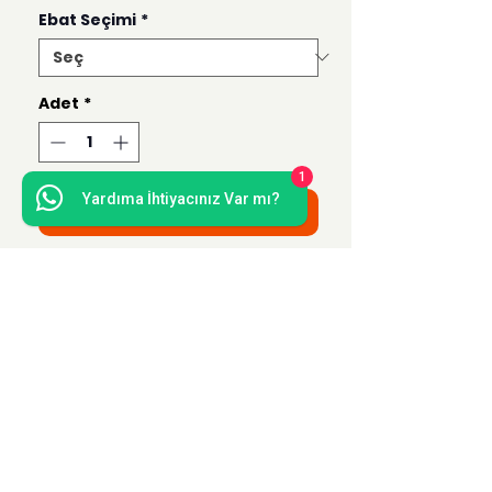
Ebat Seçimi
*
Adet
*
1
Yardıma İhtiyacınız Var mı?
Sepete Ekle
Bu ürün 50x70, 35x50, 21x30 ve 15x21
ebatlarında hazırlanmaktadır.
Uzak Mesafe Satış
Sözleşmesi
Teslimat ve İade