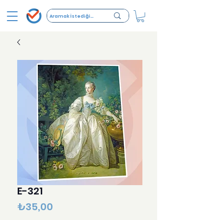
E-321
Fiyat
₺35,00