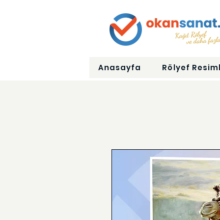
Anasayfa
Rölyef Resiml