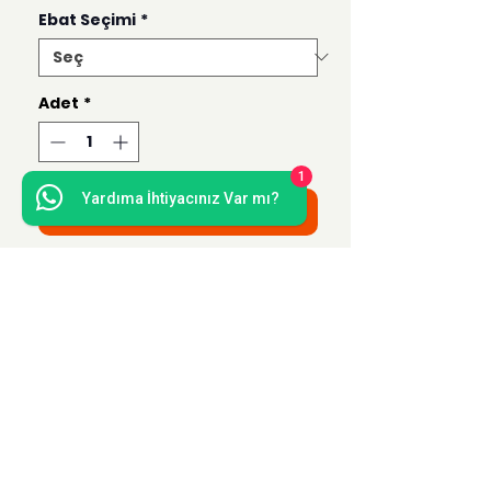
Ebat Seçimi
*
Adet
*
1
Yardıma İhtiyacınız Var mı?
Sepete Ekle
Bu ürün 50x50, 35x35, 21x21 ve 15x15
ebatlarında hazırlanmaktadır.
Uzak Mesafe Satış
Sözleşmesi
Teslimat ve İade