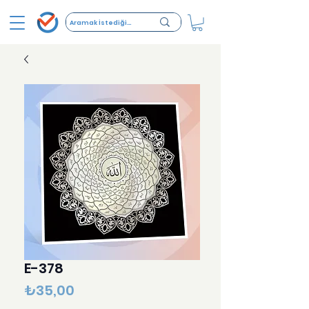
E-378
Fiyat
₺35,00