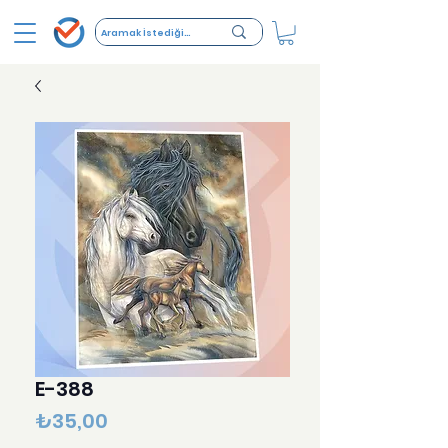
E-388
Fiyat
₺35,00