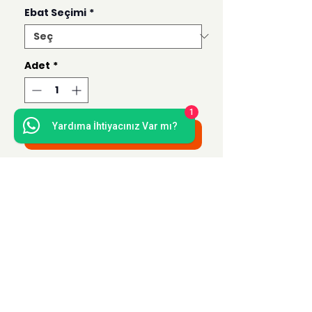
Ebat Seçimi
*
Adet
*
1
Yardıma İhtiyacınız Var mı?
Sepete Ekle
Bu ürün 50x70, 35x50, 21x30 ve 15x21
ebatlarında hazırlanmaktadır.
Uzak Mesafe Satış
Sözleşmesi
Teslimat ve İade