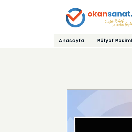
Anasayfa
Rölyef Resiml