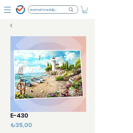
E-430
Fiyat
₺35,00