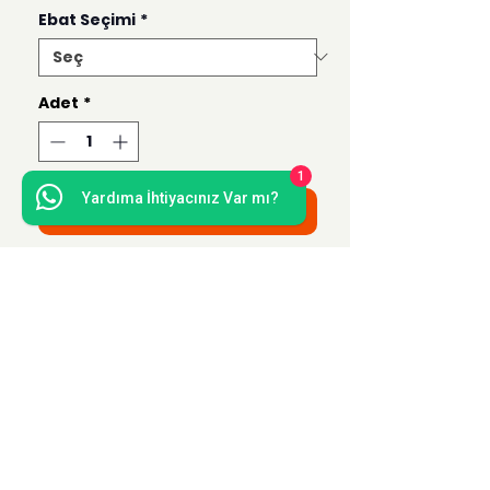
Ebat Seçimi
*
Adet
*
1
Yardıma İhtiyacınız Var mı?
Sepete Ekle
Bu ürün 50x70, 35x50, 21x30 ve 15x21
ebatlarında hazırlanmaktadır.
Uzak Mesafe Satış
Sözleşmesi
Teslimat ve İade