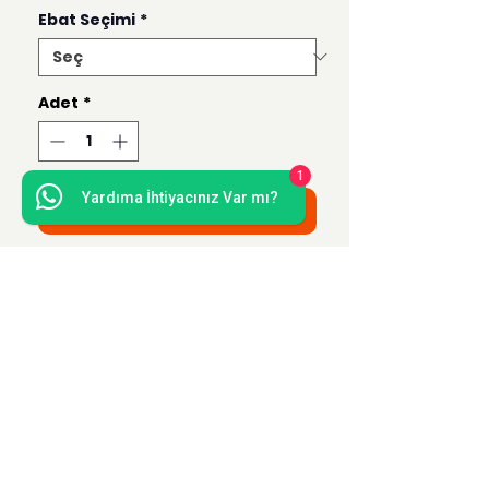
Ebat Seçimi
*
Adet
*
1
Yardıma İhtiyacınız Var mı?
Sepete Ekle
Bu ürün 50x70, 35x50, 21x30 ve 15x21
ebatlarında hazırlanmaktadır.
Uzak Mesafe Satış
Sözleşmesi
Teslimat ve İade