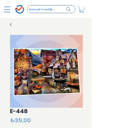
E-448
Fiyat
₺35,00