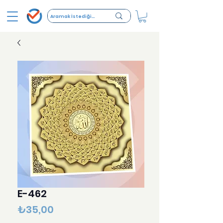
E-462
Fiyat
₺35,00