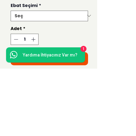
Ebat Seçimi
*
Adet
*
1
Yardıma İhtiyacınız Var mı?
Sepete Ekle
Bu ürün 50x50, 35x35, 21x21 ve 15x15
ebatlarında hazırlanmaktadır.
Uzak Mesafe Satış
Sözleşmesi
Teslimat ve İade