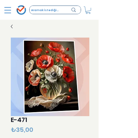
E-471
Fiyat
₺35,00