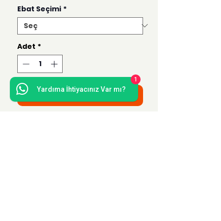
Ebat Seçimi
*
Adet
*
1
Yardıma İhtiyacınız Var mı?
Sepete Ekle
Bu ürün 50x70, 35x50, 21x30 ve 15x21
ebatlarında hazırlanmaktadır.
Uzak Mesafe Satış
Sözleşmesi
Teslimat ve İade