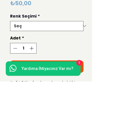
Fiyat
₺50,00
Renk Seçimi
*
Adet
*
1
Sepete Ekle
Yardıma İhtiyacınız Var mı?
Kağıt Rölyef çalışmalarında bitki
dokusu olarak kullanılır.
(Boyanmış üründür, gıda olarak
kullanılmaz)